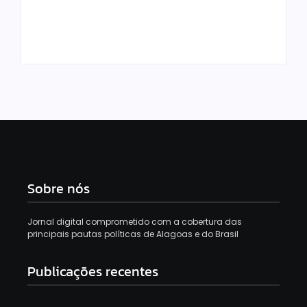
TSE cria conselho
Prefeito Allan de
para monitorar
Jesus anuncia
desinformação e uso
retomada das obras
de IA nas eleições
da UBS de Salinas
Sobre nós
Jornal digital comprometido com a cobertura das
principais pautas políticas de Alagoas e do Brasil
Publicações recentes