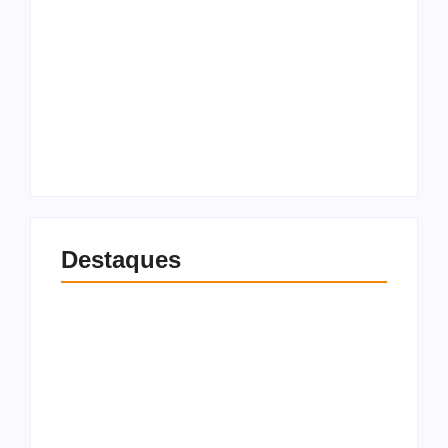
Pode ligar a
churrasqueira! Fim
de semana terá sol e
Flávio Dino manda
tempo firme na
PF analisar indícios
maior parte de
de crimes em
Alagoas
emendas PIX
7 de agosto de 2026
7 de agosto de 2026
Destaques