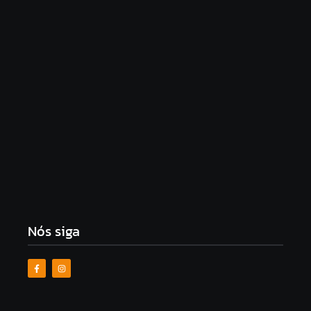
Flávio Dino manda PF analisar indícios de crimes
em emendas PIX
7 de agosto de 2026
TSE cria conselho para monitorar desinformação e
uso de IA nas eleições
7 de agosto de 2026
Nós siga