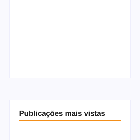
Pode ligar a
churrasqueira! Fim
de semana terá sol e
Flávio Dino manda
tempo firme na
PF analisar indícios
maior parte de
de crimes em
Alagoas
emendas PIX
Publicações mais vistas