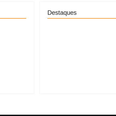
Destaques
salvar
“Lulinha tem sido um dos benefi
Bolsonaro sobre suposta esq
7 de agosto 
mero e
Economista defende Fiat Uno 
IPVA e gasto R$ 150 por sem
6 de agosto 