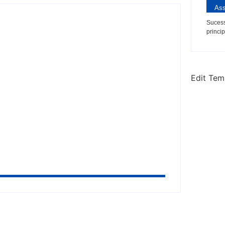
Ass
Sucess
princip
 salvar paciente em parada cardíaca
Edit Tem
omero e Célia Rocha como suplentes ao