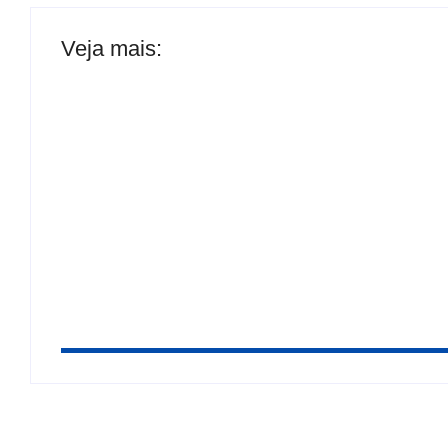
Veja mais:
Motociclistas abrem caminho no trânsito para
Aliança consolidada: Arthur Lira terá Luiz R
Senado