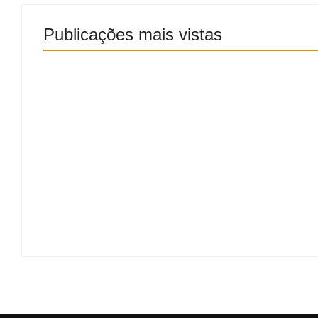
Publicações mais vistas
Motociclistas abrem caminho no trânsito para 
paciente em parada cardíaca
7 de agosto de 2026
Aliança consolidada: Arthur Lira terá Luiz Ro
Célia Rocha como suplentes ao Senado
7 de agosto de 2026