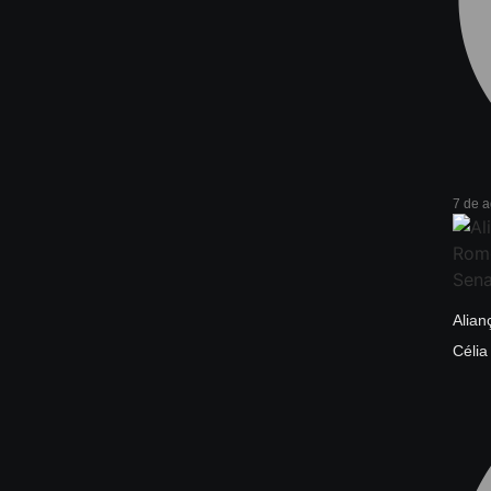
7 de 
Alian
Céli