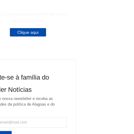
cie conosco e aumente o tamanho
do seu sucesso!
Clique aqui
te-se à família do
er Notícias
 nossa newsletter e receba as
des da política de Alagoas e do