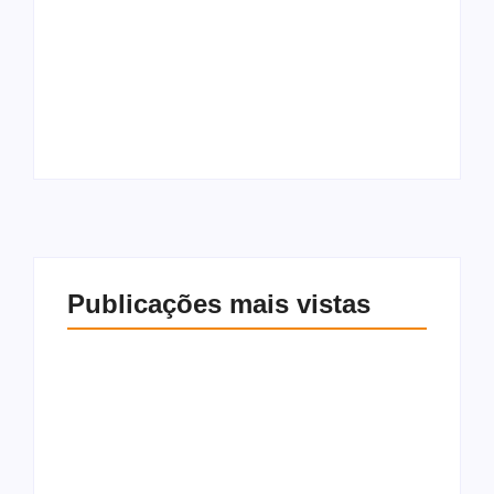
Lula volta a falar em
viver até 120 anos:
Aliados de Lula
“quero ficar
querem chamar
sofrendo com vocês
Datena para atacar
e namorando minha
Flávio na Tv
Janjinja”
Publicações mais vistas
Lula volta a falar em
viver até 120 anos:
Aliados de Lula
“quero ficar
querem chamar
sofrendo com vocês