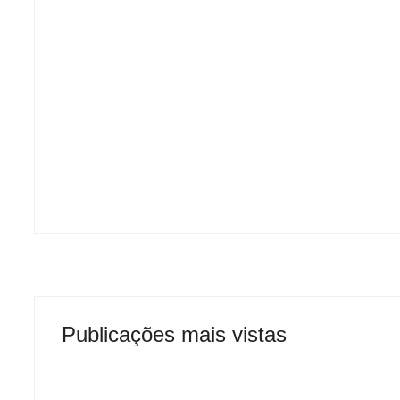
Eudócia cobra rigor após operação da
PF e pede fiscalização sobre
denúncias de favorecimento político na
saúde
Publicações mais vistas