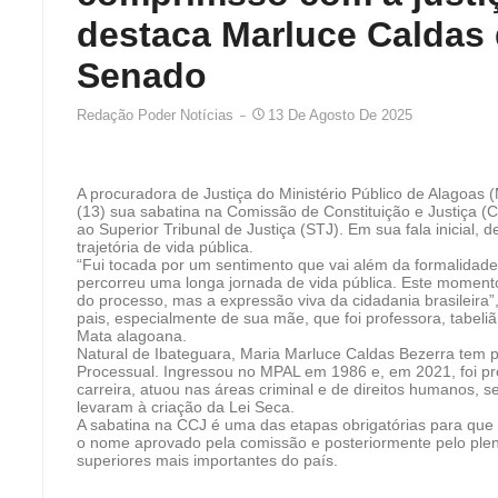
destaca Marluce Caldas 
Senado
Redação Poder Notícias
13 De Agosto De 2025
A procuradora de Justiça do Ministério Público de Alagoas (
(13) sua sabatina na Comissão de Constituição e Justiça (
ao Superior Tribunal de Justiça (STJ). Em sua fala inicia
trajetória de vida pública.
“Fui tocada por um sentimento que vai além da formalidad
percorreu uma longa jornada de vida pública. Este momen
do processo, mas a expressão viva da cidadania brasileira
pais, especialmente de sua mãe, que foi professora, tabeliã
Mata alagoana.
Natural de Ibateguara, Maria Marluce Caldas Bezerra tem p
Processual. Ingressou no MPAL em 1986 e, em 2021, foi pr
carreira, atuou nas áreas criminal e de direitos humanos, 
levaram à criação da Lei Seca.
A sabatina na CCJ é uma das etapas obrigatórias para que
o nome aprovado pela comissão e posteriormente pelo plen
superiores mais importantes do país.