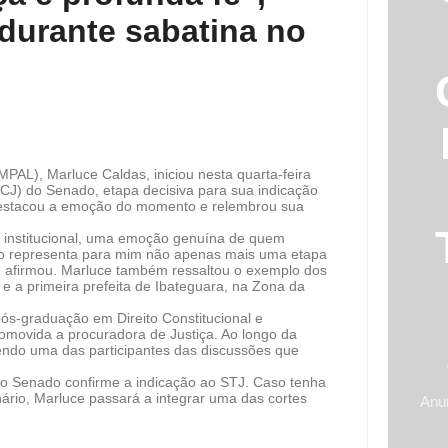
durante sabatina no
MPAL), Marluce Caldas, iniciou nesta quarta-feira
CCJ) do Senado, etapa decisiva para sua indicação
l, destacou a emoção do momento e relembrou sua
e institucional, uma emoção genuína de quem
to representa para mim não apenas mais uma etapa
”, afirmou. Marluce também ressaltou o exemplo dos
 e a primeira prefeita de Ibateguara, na Zona da
ós-graduação em Direito Constitucional e
omovida a procuradora de Justiça. Ao longo da
sendo uma das participantes das discussões que
 o Senado confirme a indicação ao STJ. Caso tenha
ário, Marluce passará a integrar uma das cortes
Anu