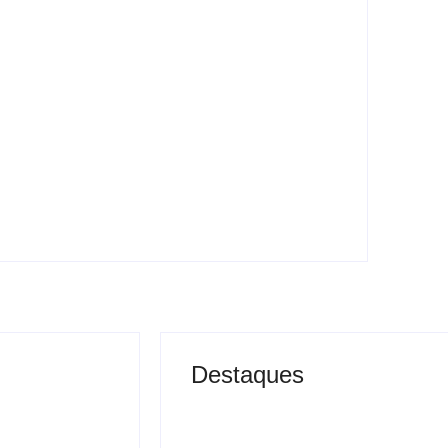
Caso Lulinha cria novo desgaste para
Lula em ano eleitoral
Destaques