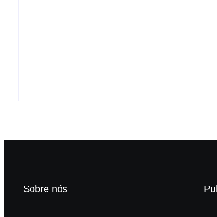
Eudócia cobra rigor após
operação da PF e pede
fiscalização sobre
denúncias de
Caso Lulinha 
favorecimento político na
desgaste par
saúde
ano eleitoral
6 de agosto de 2026
6 de agosto
Sobre nós
Pu