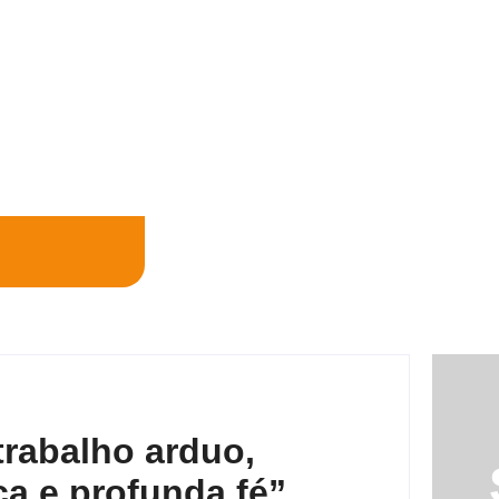
trabalho arduo,
a e profunda fé”,