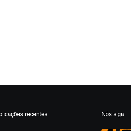
Vereador Kelmann Viera
propõe título de cidadã
honorária de Maceió
cria novo
para Marina Cintra;
a Lula em
proposta é analisada na
Câmara
 de 2026
6 de agosto de 2026
blicações recentes
Nós siga