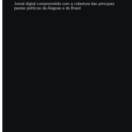
Jornal digital comprometido com a cobertura das principais
pautas políticas de Alagoas e do Brasil
Eud
fisc
na 
6
Cas
elei
6
Vere
hono
ana
6