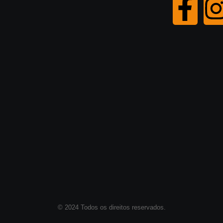
ócia cobra rigor após operação da PF e pede
alização sobre denúncias de favorecimento político
saúde
 de agosto de 2026
o Lulinha cria novo desgaste para Lula em ano
toral
 de agosto de 2026
ador Kelmann Viera propõe título de cidadã
rária de Maceió para Marina Cintra; proposta é
lisada na Câmara
 de agosto de 2026
© 2024 Todos os direitos reservados.