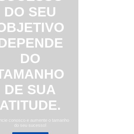
DO SEU
OBJETIVO
DEPENDE
DO
TAMANHO
DE SUA
ATITUDE.
ncie conosco e aumente o tamanho
do seu sucesso!