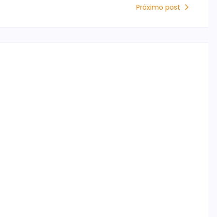
Próximo post
Flávio Bolsonaro ataca Moraes e promete
quatro novos ministros “que respeitem a
constituição”