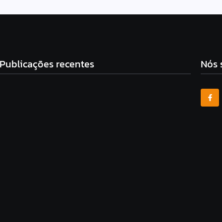
Publicações recentes
Nós 
Mendonça rejeita pedido para derrubar vídeo de Flávio que
associa PT a facções
6 de agosto de 2026