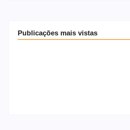
Publicações mais vistas
Mendonça rejeita pedido
Flávio Bols
para derrubar vídeo de
Moraes e p
Flávio que associa PT a
novos minis
facções
respeitem a 
6 de agosto de 2026
6 de a