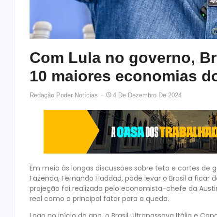
Com Lula no governo, Bra
10 maiores economias 
Redação Poder Notícias
4 De Dezembro De 2024
Em meio às longas discussões sobre teto e cortes de g
Fazenda, Fernando Haddad, pode levar o Brasil a ficar
projeção foi realizada pelo economista-chefe da Austin
real como o principal fator para a queda.
Logo no início do ano, o Brasil ultrapassava Itália e C