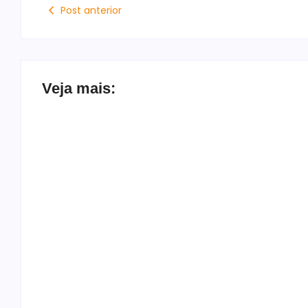
Post anterior
Veja mais:
Mendonça rejeita pedido para derrubar
vídeo de Flávio que associa PT a facções