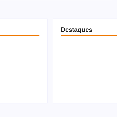
Destaques
onaro ataca
“Ele tem filho pra criar”,
romete quatro
clama esposa de vítima
tros “que
atenntado no bairro da
constituição”
Pajuçara
gosto de 2026
5 de agosto de 2026