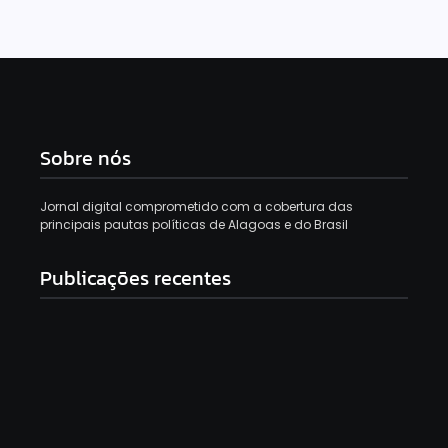
Sobre nós
Jornal digital comprometido com a cobertura das
principais pautas políticas de Alagoas e do Brasil
Publicações recentes
Lula sanciona lei que amplia punições para crimes
sexuais contra crianças e adolescentes
6 de agosto de 2026