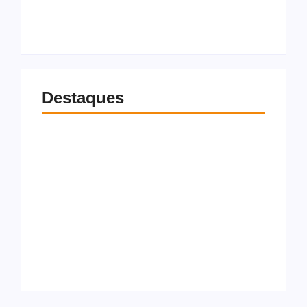
6 de agosto de 2026
6 de agosto de 2026
Destaques
Mendonça cobra
PF planeja chamar
independência da PF
Lulinha para depor
em investigações
presencialmente
sobre fraudes no
sobre suspeita de
INSS
tráfico de influência