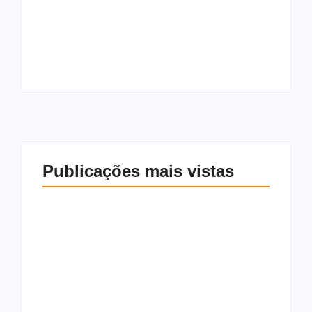
Lula sanciona lei que
funcionamento das
amplia punições
Delegacias
para crimes sexuais
Especializadas de
contra crianças e
Atendimento à
adolescentes
Mulher
Publicações mais vistas
OAB/AL solicita à PC
ampliação do
Lula sanciona lei que
funcionamento das
amplia punições
Delegacias
para crimes sexuais
Especializadas de
contra crianças e
Atendimento à
adolescentes
Mulher