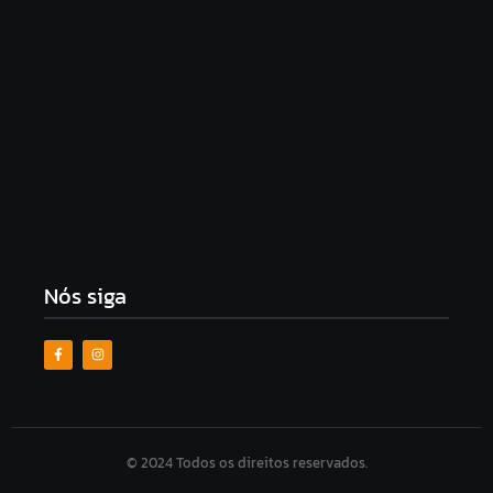
OAB/AL solicita à PC ampliação do funcionamento
das Delegacias Especializadas de Atendimento à
Mulher
6 de agosto de 2026
Mendonça cobra independência da PF em
investigações sobre fraudes no INSS
6 de agosto de 2026
Nós siga
© 2024 Todos os direitos reservados.