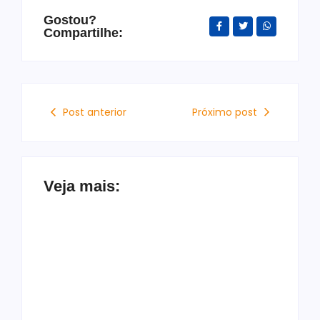
Gostou?
Compartilhe:
Post anterior
Próximo post
Veja mais:
OAB/AL solicita à PC
ampliação do