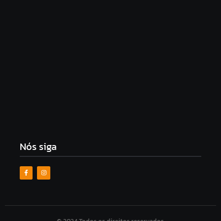
Mulher é morta a facadas em Jundiá e suspeito,
ex-marido, morre em acidente de moto após o
crime
9 de agosto de 2026
Nós siga