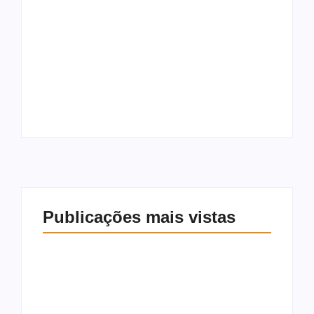
Policial civil é
acusado de desacato
Ex-Corinthians e São
a PMs durante prisão
Paulo, Jadson é
do próprio filho por
preso suspeito de
tráfico em Maceió
violência doméstica
Publicações mais vistas