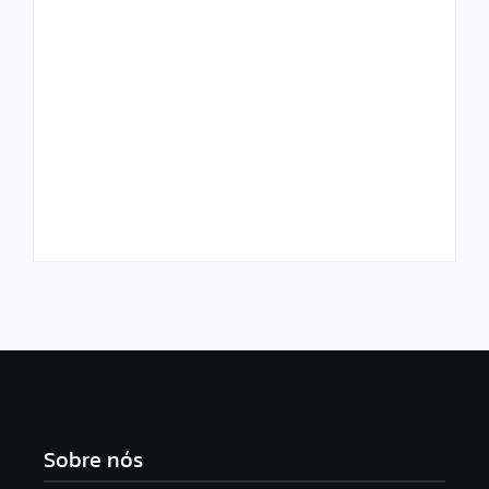
SUS amplia
Vigilância Sanitária
atendimento
interdita restaurante
psicólogico para
por condições
pessoas com
insalubres em
problemas em
Maceió
apostas online
Sobre nós