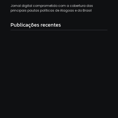
Jornal digital comprometido com a cobertura das
principais pautas políticas de Alagoas e do Brasil
Publicações recentes
43% dizem que Lula reagiu mal ao tarifaço, aponta
pesquisa Genial/Quaest
5 de agosto de 2026