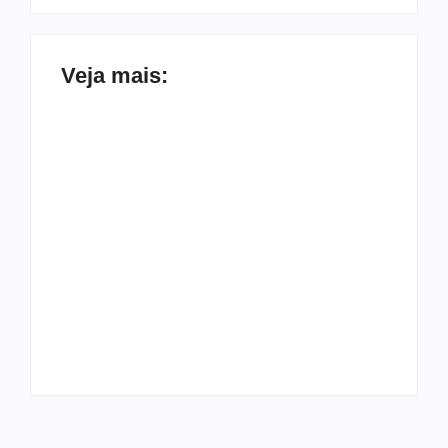
Veja mais:
Ônibus escolar fica
43% dizem que Lula
sem combustível e
reagiu mal ao
alunos da EJA
tarifaço, aponta
precisam voltar para
pesquisa
casa a pé em
Genial/Quaest
Cajueiro