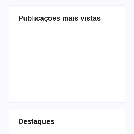
Publicações mais vistas
Ônibus escolar fica
43% dizem que Lula
sem combustível e
reagiu mal ao
alunos da EJA
tarifaço, aponta
precisam voltar para
pesquisa
casa a pé em
Genial/Quaest
Cajueiro
5 de agosto de 2026
5 de agosto de 2026
Destaques