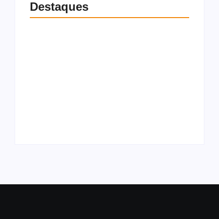
Destaques
Milei republica
ataques a Lula em
meio a crise
Partido Novo pede
diplomática entre
cassação de Lula e
Brasil e Argentina:
Alckmin nas eleições
“Corrupto e
por abuso de poder
criminoso”