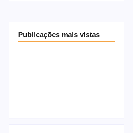
Publicações mais vistas
Mulher é morta a
facadas em Jundiá e
Ex-Corinthians e São
suspeito, ex-marido,
Paulo, Jadson é
morre em acidente
preso suspeito de
de moto após o
violência doméstica
crime
9 de agosto de 2026
9 de agosto de 2026