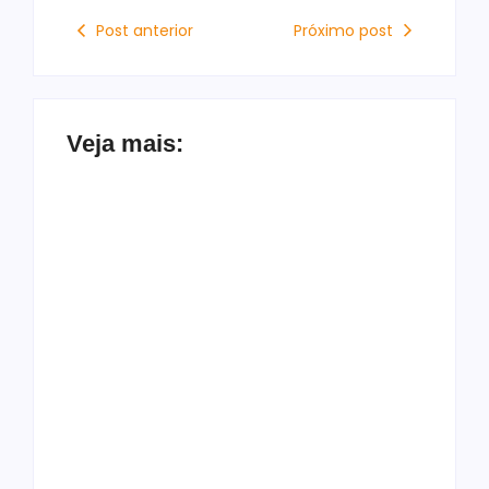
Post anterior
Próximo post
Veja mais:
Mulher é morta a
facadas em Jundiá e
Ex-Corinthians e São
suspeito, ex-marido,
Paulo, Jadson é
morre em acidente
preso suspeito de
de moto após o
violência doméstica
crime