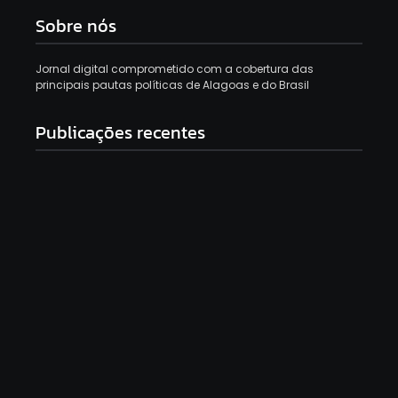
Sobre nós
Jornal digital comprometido com a cobertura das
principais pautas políticas de Alagoas e do Brasil
Publicações recentes
Ex-Corinthians e São Paulo, Jadson é preso
suspeito de violência doméstica
9 de agosto de 2026
Mulher é morta a facadas em Jundiá e suspeito,
ex-marido, morre em acidente de moto após o
crime
9 de agosto de 2026